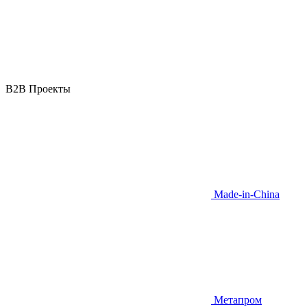
B2B Проекты
Made-in-China
Метапром