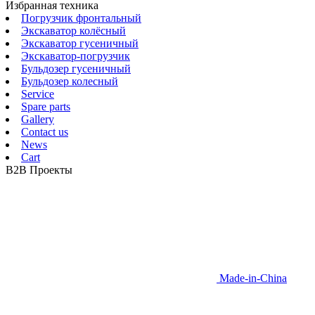
Избранная техника
Погрузчик фронтальный
Экскаватор колёсный
Экскаватор гусеничный
Экскаватор-погрузчик
Бульдозер гусеничный
Бульдозер колесный
Service
Spare parts
Gallery
Contact us
News
Cart
B2B Проекты
Made-in-China