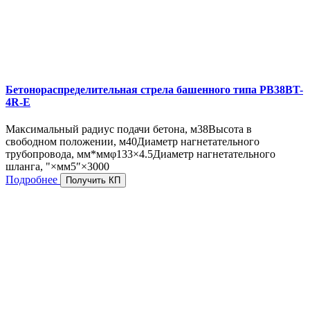
Бетонораспределительная стрела башенного типа PB38BT-
4R-E
Максимальный радиус подачи бетона, м
38
Высота в
свободном положении, м
40
Диаметр нагнетательного
трубопровода, мм*мм
φ133×4.5
Диаметр нагнетательного
шланга, "×мм
5″×3000
Подробнее
Получить КП