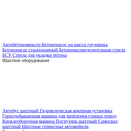
Автобетономиксер
Бетононасос на шасси грузовика
Бетононасос стационарный
Бетонораспределительная стрела
БСУ
Стрела для укладки бетона
Шахтное оборудование
Автобус шахтный
Гидравлическая анкерная установка
Горнодобывающая машина для дробления горных пород
Кровлеоборочная машина
Погрузчик шахтный
Самосвал
шахтный
Шахтные сервисные автомобили