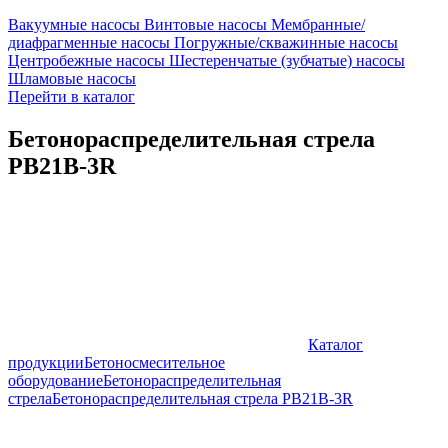
Вакуумные насосы
Винтовые насосы
Мембранные/
диафрагменные насосы
Погружные/скважинные насосы
Центробежные насосы
Шестеренчатые (зубчатые) насосы
Шламовые насосы
Перейти в каталог
Бетонораспределительная стрела
PB21B-3R
Каталог
продукции
Бетоносмесительное
оборудование
Бетонораспределительная
стрела
Бетонораспределительная стрела PB21B-3R