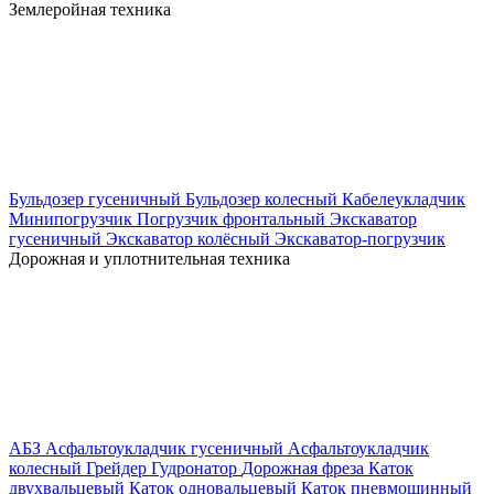
Землеройная техника
Бульдозер гусеничный
Бульдозер колесный
Кабелеукладчик
Минипогрузчик
Погрузчик фронтальный
Экскаватор
гусеничный
Экскаватор колёсный
Экскаватор-погрузчик
Дорожная и уплотнительная техника
АБЗ
Асфальтоукладчик гусеничный
Асфальтоукладчик
колесный
Грейдер
Гудронатор
Дорожная фреза
Каток
двухвальцевый
Каток одновальцевый
Каток пневмошинный