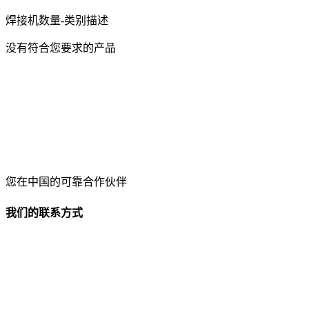
焊接机数量-类别描述
没有符合您要求的产品
您在中国的可靠合作伙伴
我们的联系方式