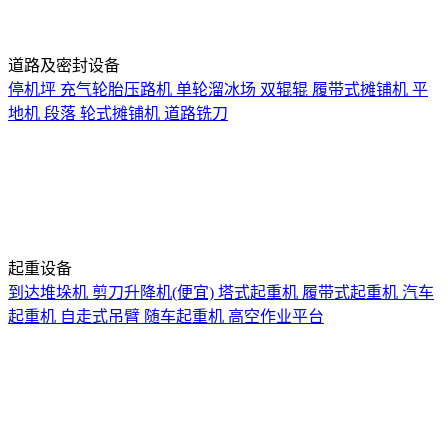
道路及密封设备
停机坪
充气轮胎压路机
单轮溜冰场
双辊辊
履带式摊铺机
平
地机
段落
轮式摊铺机
道路铣刀
起重设备
到达堆垛机
剪刀升降机(便宜)
塔式起重机
履带式起重机
汽车
起重机
自走式吊臂
随车起重机
高空作业平台