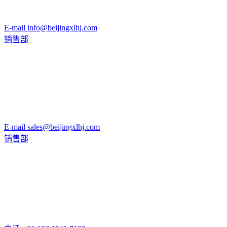
E-mail
info@beijingxlhj.com
销售部
E-mail
sales@beijingxlhj.com
销售部