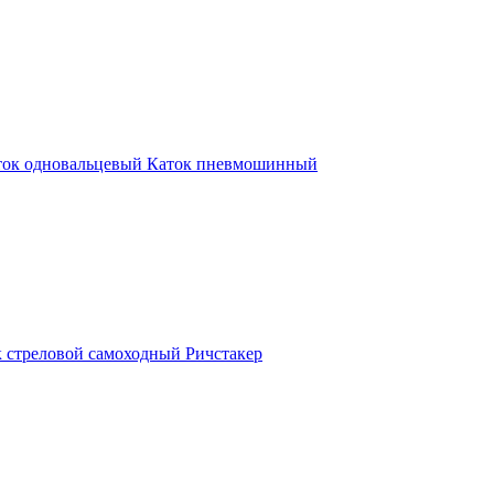
ток одновальцевый
Каток пневмошинный
 стреловой самоходный
Ричстакер