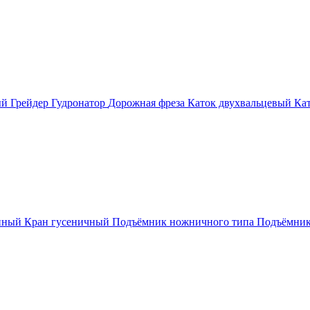
ый
Грейдер
Гудронатор
Дорожная фреза
Каток двухвальцевый
Ка
нный
Кран гусеничный
Подъёмник ножничного типа
Подъёмник