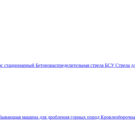
ос стационарный
Бетонораспределительная стрела
БСУ
Стрела д
бывающая машина для дробления горных пород
Кровлеоборочн