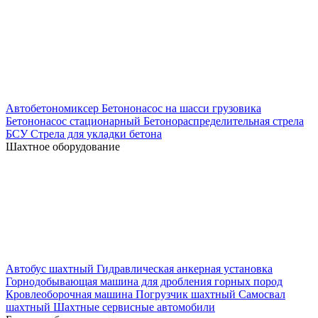
Автобетономиксер
Бетононасос на шасси грузовика
Бетононасос стационарный
Бетонораспределительная стрела
БСУ
Стрела для укладки бетона
Шахтное оборудование
Автобус шахтный
Гидравлическая анкерная установка
Горнодобывающая машина для дробления горных пород
Кровлеоборочная машина
Погрузчик шахтный
Самосвал
шахтный
Шахтные сервисные автомобили