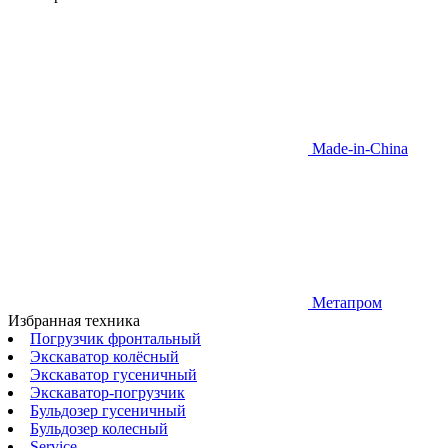
Made-in-China
Метапром
Избранная техника
Погрузчик фронтальный
Экскаватор колёсный
Экскаватор гусеничный
Экскаватор-погрузчик
Бульдозер гусеничный
Бульдозер колесный
Service