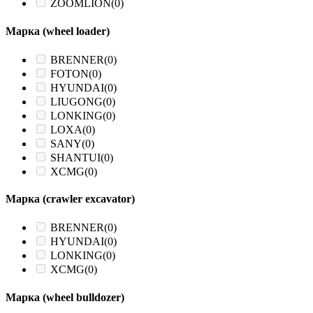
ZOOMLION
(0)
Марка (wheel loader)
BRENNER
(0)
FOTON
(0)
HYUNDAI
(0)
LIUGONG
(0)
LONKING
(0)
LOXA
(0)
SANY
(0)
SHANTUI
(0)
XCMG
(0)
Марка (crawler excavator)
BRENNER
(0)
HYUNDAI
(0)
LONKING
(0)
XCMG
(0)
Марка (wheel bulldozer)