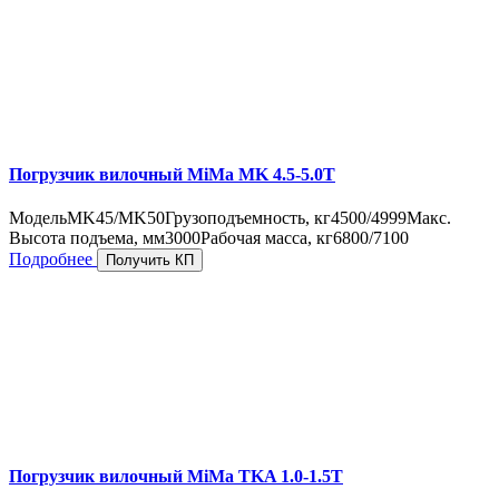
Погрузчик вилочный MiMa MK 4.5-5.0T
Модель
MK45/MK50
Грузоподъемность, кг
4500/4999
Макс.
Высота подъема, мм
3000
Рабочая масса, кг
6800/7100
Подробнее
Получить КП
Погрузчик вилочный MiMa TKA 1.0-1.5T