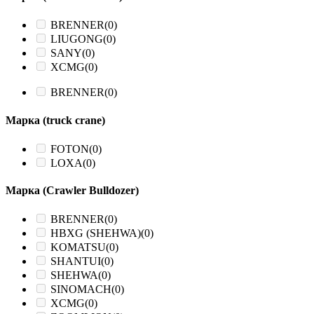
BRENNER
(0)
LIUGONG
(0)
SANY
(0)
XCMG
(0)
BRENNER
(0)
Марка (truck crane)
FOTON
(0)
LOXA
(0)
Марка (Crawler Bulldozer)
BRENNER
(0)
HBXG (SHEHWA)
(0)
KOMATSU
(0)
SHANTUI
(0)
SHEHWA
(0)
SINOMACH
(0)
XCMG
(0)