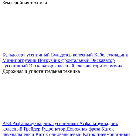
Землеройная техника
Бульдозер гусеничный
Бульдозер колесный
Кабелеукладчик
Минипогрузчик
Погрузчик фронтальный
Экскаватор
гусеничный
Экскаватор колёсный
Экскаватор-погрузчик
Дорожная и уплотнительная техника
АБЗ
Асфальтоукладчик гусеничный
Асфальтоукладчик
колесный
Грейдер
Гудронатор
Дорожная фреза
Каток
двухвальцевый
Каток одновальцевый
Каток пневмошинный