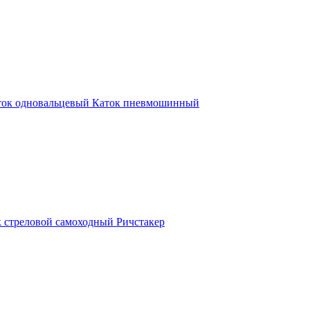
ток одновальцевый
Каток пневмошинный
 стреловой самоходный
Ричстакер