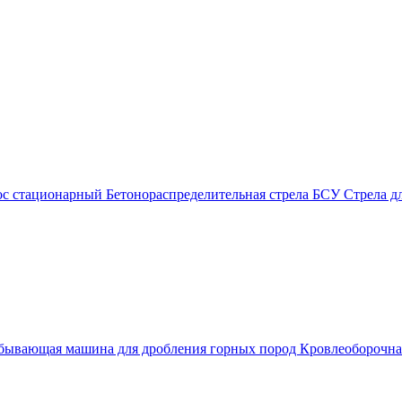
ос стационарный
Бетонораспределительная стрела
БСУ
Стрела д
бывающая машина для дробления горных пород
Кровлеоборочн