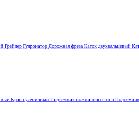
ый
Грейдер
Гудронатор
Дорожная фреза
Каток двухвальцевый
Ка
нный
Кран гусеничный
Подъёмник ножничного типа
Подъёмник