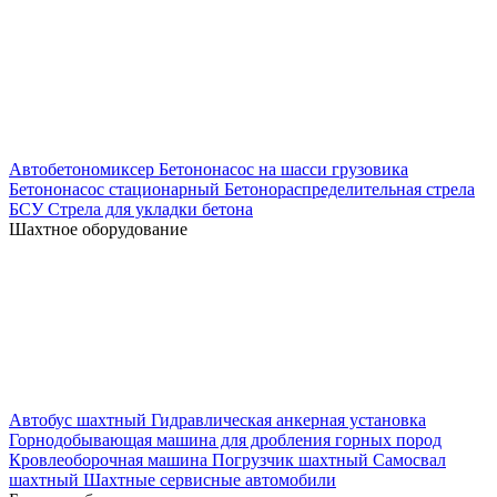
Автобетономиксер
Бетононасос на шасси грузовика
Бетононасос стационарный
Бетонораспределительная стрела
БСУ
Стрела для укладки бетона
Шахтное оборудование
Автобус шахтный
Гидравлическая анкерная установка
Горнодобывающая машина для дробления горных пород
Кровлеоборочная машина
Погрузчик шахтный
Самосвал
шахтный
Шахтные сервисные автомобили