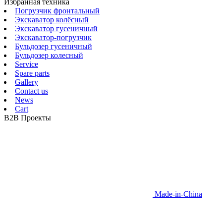
Избранная техника
Погрузчик фронтальный
Экскаватор колёсный
Экскаватор гусеничный
Экскаватор-погрузчик
Бульдозер гусеничный
Бульдозер колесный
Service
Spare parts
Gallery
Contact us
News
Cart
B2B Проекты
Made-in-China