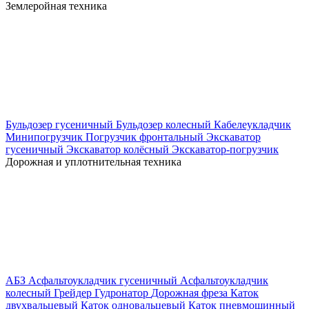
Землеройная техника
Бульдозер гусеничный
Бульдозер колесный
Кабелеукладчик
Минипогрузчик
Погрузчик фронтальный
Экскаватор
гусеничный
Экскаватор колёсный
Экскаватор-погрузчик
Дорожная и уплотнительная техника
АБЗ
Асфальтоукладчик гусеничный
Асфальтоукладчик
колесный
Грейдер
Гудронатор
Дорожная фреза
Каток
двухвальцевый
Каток одновальцевый
Каток пневмошинный