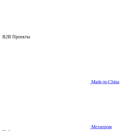
B2B Проекты
Made-in-China
Метапром